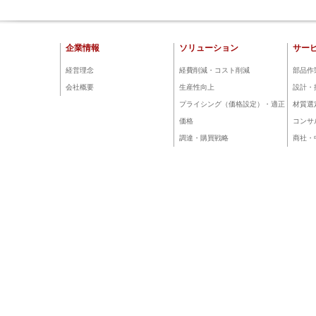
企業情報
ソリューション
サー
経営理念
経費削減・コスト削減
部品作
会社概要
生産性向上
設計・
プライシング（価格設定）・適正
材質選
価格
コンサ
調達・購買戦略
商社・