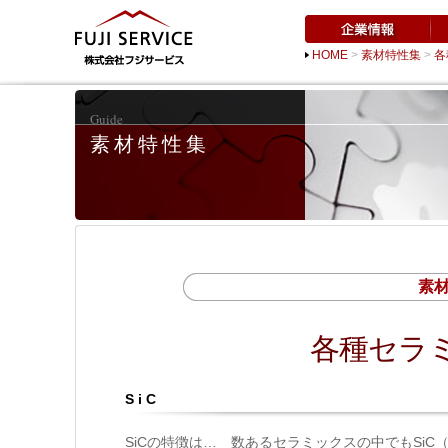
HOME
>
素材特性集
>
各
Guide
素材特性集
素
各種セラ
SiC
SiCの特徴は… 数あるセラミックスの中でもSi