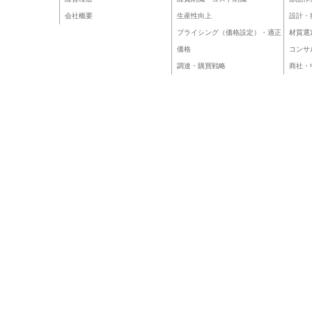
会社概要
生産性向上
設計・
プライシング（価格設定）・適正
材質選
価格
コンサ
調達・購買戦略
商社・